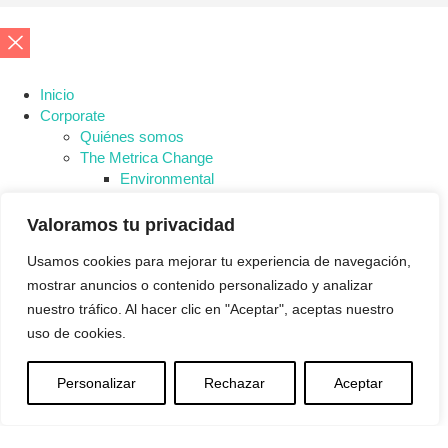
Inicio
Corporate
Quiénes somos
The Metrica Change
Environmental
Social
Governance
Valoramos tu privacidad
Servicios
Usamos cookies para mejorar tu experiencia de navegación,
Consultoría y Proyectos IA
IT Staffing
mostrar anuncios o contenido personalizado y analizar
Servicios Gestionados
nuestro tráfico. Al hacer clic en "Aceptar", aceptas nuestro
Consultoría IT
uso de cookies.
Software
People 360
Personalizar
Rechazar
Aceptar
Nova Ética
METRICA LAB
Blog