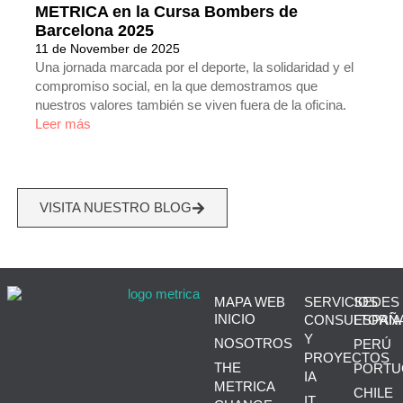
METRICA en la Cursa Bombers de
Barcelona 2025
11 de November de 2025
Una jornada marcada por el deporte, la solidaridad y el
compromiso social, en la que demostramos que
nuestros valores también se viven fuera de la oficina.
Leer más
VISITA NUESTRO BLOG
MAPA WEB
SERVICIOS
SEDES
INICIO
CONSULTORÍA
ESPAÑ
Y
NOSOTROS
PERÚ
PROYECTOS
THE
PORTU
IA
METRICA
CHILE
IT