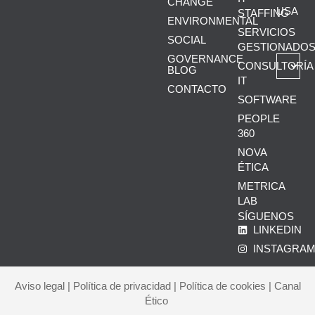
CHANGE
USA
STAFFING
ENVIRONMENTAL
SERVICIOS
SOCIAL
GESTIONADO
GOVERNANCE
CONSULTORÍA
BLOG
IT
CONTACTO
SOFTWARE
PEOPLE
360
NOVA
ÉTICA
METRICA
LAB
SÍGUENOS
LINKEDIN
INSTAGRA
Aviso legal
|
Política de privacidad
|
Política de cookies
|
Canal
Ético