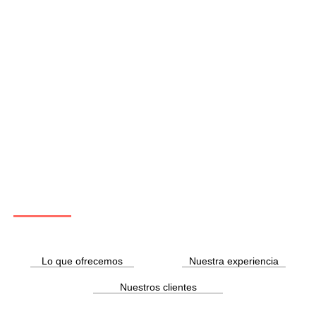
Servicio IT STAFFING
Maximiza tu eficiencia con los mejores perfiles tecnológicos.
Lo que ofrecemos
Nuestra experiencia
Nuestros clientes