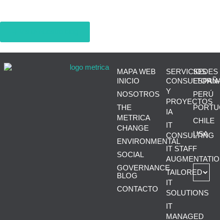
Visita nuestro blog
MAPA WEB
SERVICIOS
SEDES
INICIO
CONSULTORÍA
ESPAÑ
Y
NOSOTROS
PERÚ
PROYECTOS
THE
PORTU
IA
METRICA
CHILE
IT
CHANGE
USA
CONSULTING
ENVIRONMENTAL
IT STAFF
SOCIAL
AUGMENTATIO
GOVERNANCE
TAILORED
BLOG
IT
CONTACTO
SOLUTIONS
IT
MANAGED