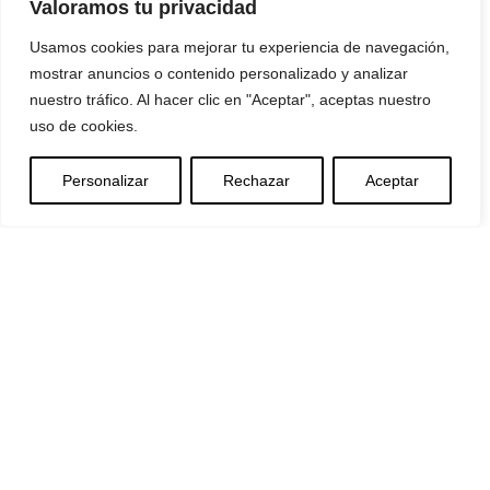
Valoramos tu privacidad
Início
Usamos cookies para mejorar tu experiencia de navegación,
Corporate
mostrar anuncios o contenido personalizado y analizar
Quem somos
nuestro tráfico. Al hacer clic en "Aceptar", aceptas nuestro
The Metrica Change
uso de cookies.
Enviromental
Social
Governance
Personalizar
Rechazar
Aceptar
Serviços
Consultoria e Projetos de IA​
Outsourcing
Serviços Geridos
Consultoria IT
Software
People 360
Nova Ética
METRICA LAB
Blog
Contacto
EMPREGO
INTRANET