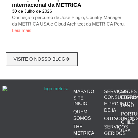
internacional da METRICA
30 de Julho de 2026
Conheça o percurso de José Pinglo, Country Manager
da METRICA USA e Cloud Architect da METRICA Peru.
Leia mais
VISITE O NOSSO BLOG
MAPA DO
SERVIÇOS
SEDES
CONSULTORIA
ESPAÑ
SITE
INÍCIO
E PROJETOS
PERÚ
DE IA
QUEM
PORTU
SOMOS
OUTSOURCIN
CHILE
THE
SERVIÇOS
USA
METRICA
GERIDOS