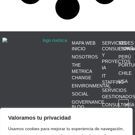
MAPA WEB
SERVICIOS
SEDES
INICIO
CONSULTORÍA
ESPAÑ
Y
NOSOTROS
PERÚ
PROYECTOS
THE
PORTU
IA
METRICA
CHILE
IT
CHANGE
USA
STAFFING
ENVIRONMENTAL
SERVICIOS
SOCIAL
GESTIONADO
GOVERNANCE
CONSULTORÍA
BLOG
IT
CONTACTO
Valoramos tu privacidad
SOFTWARE
PEOPLE
Usamos cookies para mejorar tu experiencia de navegación,
360