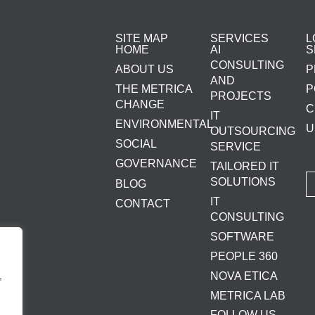
SITE MAP
SERVICES
L
HOME
AI
S
CONSULTING
ABOUT US
P
AND
THE METRICA
P
PROJECTS
CHANGE
C
IT
ENVIRONMENTAL
U
OUTSOURCING
SOCIAL
SERVICE
GOVERNANCE
TAILORED IT
SOLUTIONS
BLOG
IT
CONTACT
CONSULTING
SOFTWARE
PEOPLE 360
NOVA ETICA
,
METRICA LAB
FOLLOW US