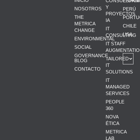
INICIO
CONSULTORÍA
ESPAÑ
Y
NOSOTROS
PERÚ
PROYECTOS
THE
PORTU
IA
METRICA
CHILE
IT
CHANGE
USA
CONSULTING
ENVIRONMENTAL
IT STAFF
SOCIAL
AUGMENTATIO
GOVERNANCE
TAILORED
BLOG
IT
CONTACTO
SOLUTIONS
IT
MANAGED
SERVICES
PEOPLE
360
NOVA
ÉTICA
METRICA
LAB