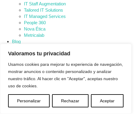
IT Staff Augmentation
Tailored IT Solutions
IT Managed Services
People 360
Nova Ética
Metricalab
Blog
Contacto
Valoramos tu privacidad
INTRANET
Usamos cookies para mejorar tu experiencia de navegación,
mostrar anuncios o contenido personalizado y analizar
nuestro tráfico. Al hacer clic en "Aceptar", aceptas nuestro
uso de cookies.
Inicio
Corporate
Personalizar
Rechazar
Aceptar
Quiénes somos
The Metrica Change
Enviromental
Social
Governance
Servicios