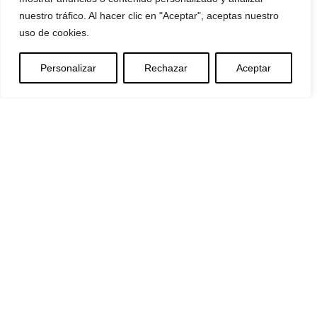
The Metrica Change
nuestro tráfico. Al hacer clic en "Aceptar", aceptas nuestro
Enviromental
uso de cookies.
Social
Governance
Personalizar
Rechazar
Aceptar
Serviços
Consultoria e Projetos de IA​
Outsourcing
Serviços Geridos
Consultoria IT
Software
People 360
Nova Ética
METRICA LAB
Blog
Contacto
EMPREGO
INTRANET