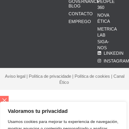
GOVERNANCE
PEOPLE
BLOG
360
CONTACTO
NOVA
ÉTICA
EMPREGO
METRICA
LAB
SIGA-
NOS
LINKEDIN
INSTAGRA
Aviso legal
|
Política de privacidade
|
Política de cookies
|
Canal
Ético
Valoramos tu privacidad
Início
Corporate
Usamos cookies para mejorar tu experiencia de navegación,
Quem somos
mostrar anuncios o contenido personalizado y analizar