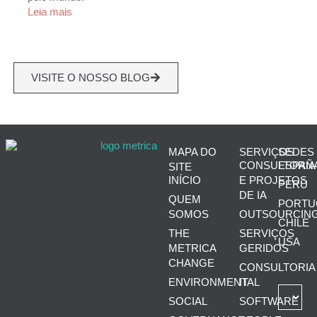
Leia mais
VISITE O NOSSO BLOG
MAPA DO
SERVIÇOS
SEDES
CONSULTORIA
ESPAÑ
SITE
INÍCIO
E PROJETOS
PERÚ
DE IA
QUEM
PORTU
SOMOS
OUTSOURCIN
CHILE
THE
SERVIÇOS
USA
METRICA
GERIDOS
CHANGE
CONSULTORIA
ENVIRONMENTAL
IT
SOCIAL
SOFTWARE