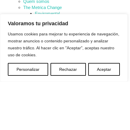
Quem somos
The Metrica Change
Enviromental
Social
Valoramos tu privacidad
Governance
Serviços
Usamos cookies para mejorar tu experiencia de navegación,
Consultoria e Projetos de IA​
mostrar anuncios o contenido personalizado y analizar
Outsourcing
nuestro tráfico. Al hacer clic en "Aceptar", aceptas nuestro
Serviços Geridos
uso de cookies.
Consultoria IT
Software
People 360
Personalizar
Rechazar
Aceptar
Nova Ética
METRICA LAB
Blog
Contacto
EMPREGO
INTRANET