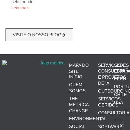
pelo mundo.
Leia mais
VISITE O NOSSO BLOG
MAPA DO
SERVIÇOS
SEDES
CONSULTORIA
ESPAÑ
SITE
INÍCIO
E PROJETOS
PERÚ
DE IA
QUEM
PORTU
SOMOS
OUTSOURCIN
CHILE
THE
SERVIÇOS
USA
METRICA
GERIDOS
CHANGE
CONSULTORIA
ENVIRONMENTAL
IT
SOCIAL
SOFTWARE