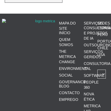
MAPA DO
SERVIÇOS
SEDES
CONSULTORIA
ESPAÑ
SITE
INÍCIO
E PROJETOS
PERÚ
DE IA
QUEM
PORTU
SOMOS
OUTSOURCIN
CHILE
THE
SERVIÇOS
USA
METRICA
GERIDOS
CHANGE
CONSULTORIA
ENVIRONMENTAL
IT
SOCIAL
SOFTWARE
GOVERNANCE
PEOPLE
BLOG
360
CONTACTO
NOVA
ÉTICA
EMPREGO
METRICA