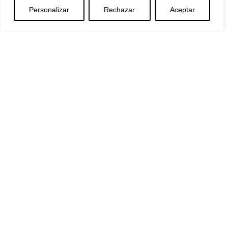
The Metrica Change
Personalizar
Rechazar
Aceptar
Enviromental
Social
Governance
Serviços
Consultoria e Projetos de IA​
Outsourcing
Serviços Geridos
Consultoria IT
Software
People 360
Nova Ética
METRICA LAB
Blog
Contacto
EMPREGO
INTRANET