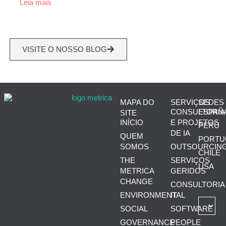
Leia mais
VISITE O NOSSO BLOG
MAPA DO
SERVIÇOS
SEDES
CONSULTORIA
ESPAÑ
SITE
INÍCIO
E PROJETOS
PERÚ
DE IA
QUEM
PORTU
SOMOS
OUTSOURCIN
CHILE
THE
SERVIÇOS
USA
METRICA
GERIDOS
CHANGE
CONSULTORIA
ENVIRONMENTAL
IT
SOCIAL
SOFTWARE
GOVERNANCE
PEOPLE