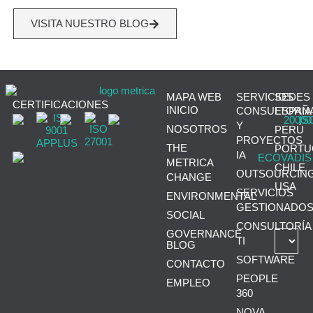
VISITA NUESTRO BLOG
MAPA WEB
SERVICIOS
SEDES
CERTIFICACIONES
INICIO
CONSULTORÍA
ESPAÑ
Y
NOSOTROS
PERÚ
PROYECTOS
THE
PORTU
IA
METRICA
CHILE
OUTSOURCIN
CHANGE
USA
SERVICIOS
ENVIRONMENTAL
GESTIONADO
SOCIAL
CONSULTORÍA
GOVERNANCE
TI
BLOG
SOFTWARE
CONTACTO
PEOPLE
EMPLEO
360
NOVA