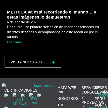
METRICA ya está recorriendo el mundo… y
estas imágenes lo demuestran
6 de agosto de 2026
Descubre una primera selección de imágenes tomadas en
distintos destinos y acompáñanos en este recorrido por el
mundo.
Leer más
VISITA NUESTRO BLOG
MAPA WEB
SERVICIOS
SEDES
CERTIFICACIONES
INICIO
CONSULTORÍA
ESPAÑ
Y
NOSOTROS
PERÚ
PROYECTOS
THE
PORTU
IA