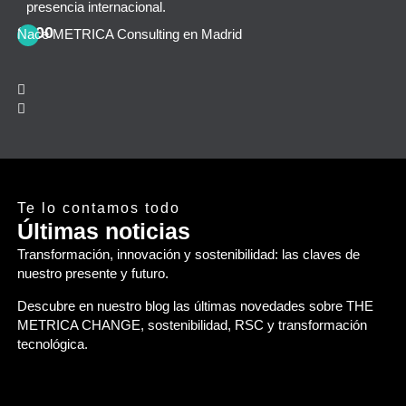
presencia internacional.
2000
2
Nace METRICA Consulting en Madrid
Nu
Te lo contamos todo
Últimas noticias
Transformación, innovación y sostenibilidad: las claves de
nuestro presente y futuro.
Descubre en nuestro blog las últimas novedades sobre
THE
METRICA CHANGE,
sostenibilidad, RSC y transformación
tecnológica.