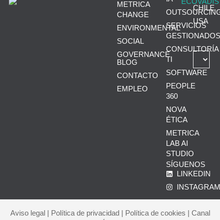
METRICA
CHILE
OUTSOURCIN
CHANGE
USA
SERVICIOS
ENVIRONMENTAL
GESTIONADO
SOCIAL
CONSULTORÍA
GOVERNANCE
TI
BLOG
SOFTWARE
CONTACTO
PEOPLE
EMPLEO
360
NOVA
ÉTICA
METRICA
LAB AI
STUDIO
SÍGUENOS
LINKEDIN
INSTAGRA
Aviso legal
|
Política de privacidad
|
Política de cookies
|
Canal