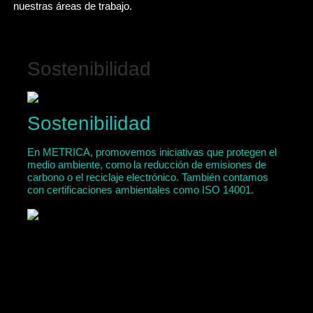
nuestras áreas de trabajo.
Sostenibilidad
D
P
Sostenibilidad
D
En METRICA, promovemos iniciativas que protegen el
medio ambiente, como la reducción de emisiones de
P
carbono o el reciclaje electrónico. También contamos
con certificaciones ambientales como ISO 14001.
A 
fo
of
pa