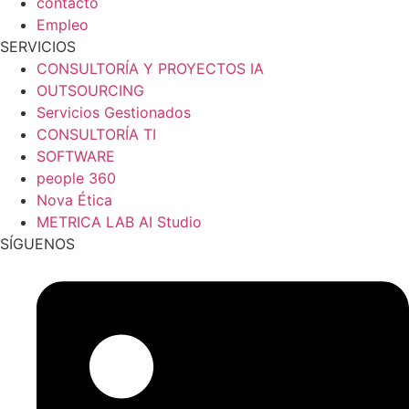
contacto
Empleo
SERVICIOS
CONSULTORÍA Y PROYECTOS IA
OUTSOURCING
Servicios Gestionados
CONSULTORÍA TI
SOFTWARE
people 360
Nova Ética
METRICA LAB AI Studio
SÍGUENOS