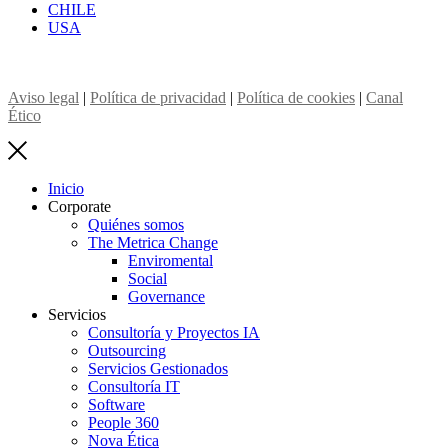
CHILE
USA
Aviso legal
|
Política de privacidad
|
Política de cookies
|
Canal
Ético
Inicio
Corporate
Quiénes somos
The Metrica Change
Enviromental
Social
Governance
Servicios
Consultoría y Proyectos IA
Outsourcing
Servicios Gestionados
Consultoría IT
Software
People 360
Nova Ética