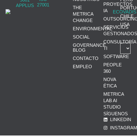
PROYECTOS
THE
PORTU
IA
METRICA
CHILE
OUTSOURCIN
CHANGE
USA
SERVICIOS
ENVIRONMENTAL
GESTIONADO
SOCIAL
CONSULTORÍA
GOVERNANCE
TI
BLOG
SOFTWARE
CONTACTO
PEOPLE
EMPLEO
360
NOVA
ÉTICA
METRICA
LAB AI
STUDIO
SÍGUENOS
LINKEDIN
INSTAGRA