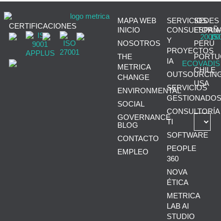
MAPA WEB
SERVICIOS
SEDES
CERTIFICACIONES
INICIO
CONSULTORÍA
ESPAÑ
Y
NOSOTROS
PERÚ
PROYECTOS
THE
PORTU
IA
METRICA
CHILE
OUTSOURCIN
CHANGE
USA
SERVICIOS
ENVIRONMENTAL
GESTIONADO
SOCIAL
CONSULTORÍA
GOVERNANCE
TI
BLOG
SOFTWARE
CONTACTO
PEOPLE
EMPLEO
360
NOVA
ÉTICA
METRICA
LAB AI
STUDIO