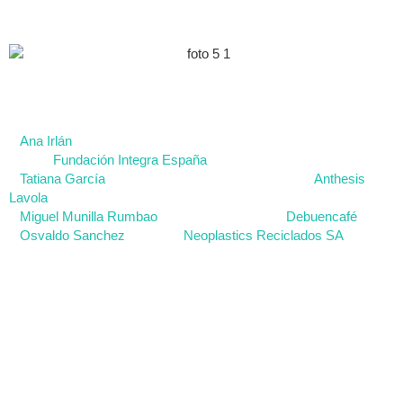
construir una organización sostenible, verde e inclusiva.
Las participaciones en la celebración estuvieron encabezadas
por:
–
Ana Irlán
: Responsable de Voluntariado y ESG en la Fundación
Integra
Fundación Integra España
–
Tatiana García
: Responsable de Sostenibilidad en
Anthesis
Lavola
–
Miguel Munilla Rumbao
: CEO y Fundador de
Debuencafé
–
Osvaldo Sanchez
: CEO de
Neoplastics Reciclados SA
Se trataron temas como la huella social en la estrategia de ESG,
la certificación de empresas B o cómo favorecen con sus
actividades a la economía circular.
Formar parte de estas celebraciones nos aporta una nueva visión
para mejorar nuestro impacto y tener la oportunidad de aprender
entre compañías, para juntas, crear un mundo mejor.