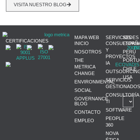
VISITA NUESTRO BLOG
MAPA WEB
SERVICIOS
SEDES
CERTIFICACIONES
INICIO
CONSULTORÍA
ESPAÑ
Y
NOSOTROS
PERÚ
PROYECTOS
THE
PORTU
IA
METRICA
CHILE
OUTSOURCIN
CHANGE
USA
SERVICIOS
ENVIRONMENTAL
GESTIONADO
SOCIAL
CONSULTORÍA
GOVERNANCE
TI
BLOG
SOFTWARE
CONTACTO
PEOPLE
EMPLEO
360
NOVA
ÉTICA