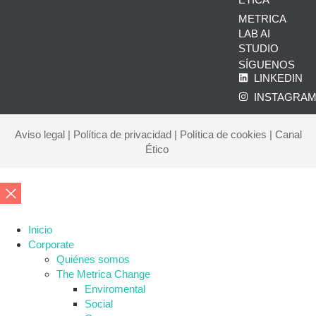
METRICA
LAB AI
STUDIO
SÍGUENOS
LINKEDIN
INSTAGRA
Aviso legal
|
Política de privacidad
|
Política de cookies
|
Canal
Ético
Inicio
Corporate
Quiénes somos
The Metrica Change
Enviromental
Social