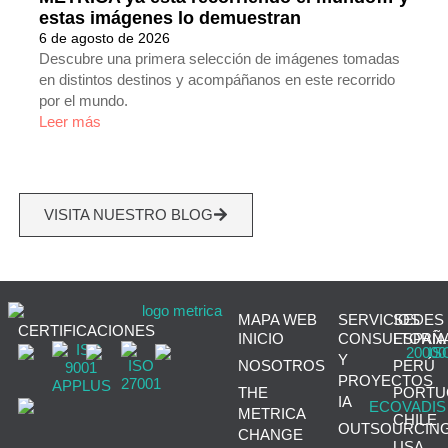
estas imágenes lo demuestran
6 de agosto de 2026
Descubre una primera selección de imágenes tomadas
en distintos destinos y acompáñanos en este recorrido
por el mundo.
Leer más
VISITA NUESTRO BLOG
MAPA WEB
SERVICIOS
SEDES
CERTIFICACIONES
INICIO
CONSULTORÍA
ESPAÑ
Y
NOSOTROS
PERÚ
PROYECTOS
THE
PORTU
IA
METRICA
CHILE
OUTSOURCIN
CHANGE
USA