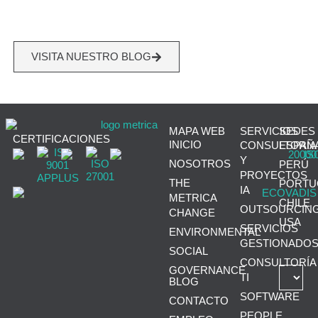
VISITA NUESTRO BLOG
MAPA WEB
SERVICIOS
SEDES
CERTIFICACIONES
INICIO
CONSULTORÍA
ESPAÑ
Y
NOSOTROS
PERÚ
PROYECTOS
THE
PORTU
IA
METRICA
CHILE
OUTSOURCIN
CHANGE
USA
SERVICIOS
ENVIRONMENTAL
GESTIONADO
SOCIAL
CONSULTORÍA
GOVERNANCE
TI
BLOG
SOFTWARE
CONTACTO
PEOPLE