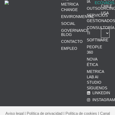
IA
METRICA
CHILE
OUTSOURCIN
CHANGE
USA
SERVICIOS
ENVIRONMENTAL
GESTIONADO
SOCIAL
CONSULTORÍA
GOVERNANCE
TI
BLOG
SOFTWARE
CONTACTO
PEOPLE
EMPLEO
360
NOVA
ÉTICA
METRICA
LAB AI
STUDIO
SÍGUENOS
LINKEDIN
INSTAGRA
Aviso legal
|
Política de privacidad
|
Política de cookies
|
Canal