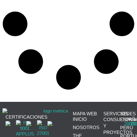
MAPA WEB
SERVICIOS
SEDES
CERTIFICACIONES
INICIO
CONSULTORÍA
ESPAÑ
Y
NOSOTROS
PERÚ
PROYECTOS
THE
PORTU