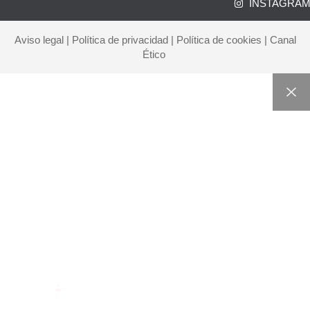
INSTAGRA
Aviso legal
|
Política de privacidad
|
Política de cookies
|
Canal
Ético
INICIO
CORPORATE
SERVICIOS
BLOG
CONTACTO
EMPLEO
INTRANET