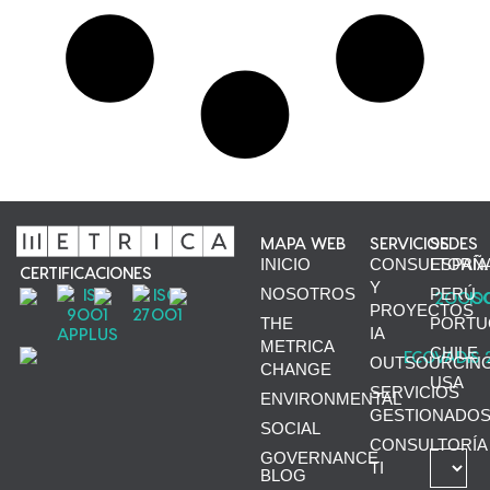
MAPA WEB
SERVICIOS
SEDES
INICIO
CONSULTORÍA
ESPAÑ
CERTIFICACIONES
Y
NOSOTROS
PERÚ
PROYECTOS
THE
PORTU
IA
METRICA
CHILE
OUTSOURCIN
CHANGE
USA
SERVICIOS
ENVIRONMENTAL
GESTIONADO
SOCIAL
CONSULTORÍA
GOVERNANCE
TI
BLOG