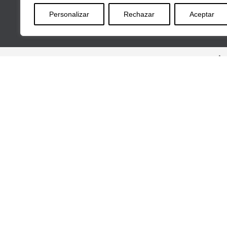
Personalizar
Rechazar
Aceptar
Av
Inicio
Corporate
Quiénes somos
The Metrica Change
Enviromental
Social
Governance
Servicios
Consultoría y Proyectos IA
Outsourcing