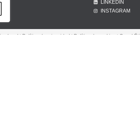
LINKEDIN
INSTAGRAM
iso legal
|
Política de privacidad
|
Política de cookies
|
Canal Ét