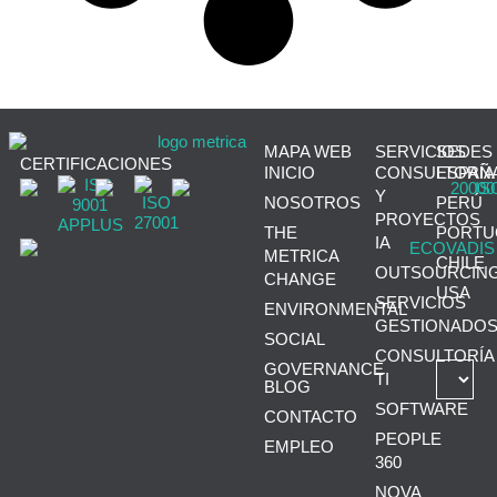
MAPA WEB
SERVICIOS
SEDES
CERTIFICACIONES
INICIO
CONSULTORÍA
ESPAÑ
Y
NOSOTROS
PERÚ
PROYECTOS
THE
PORTU
IA
METRICA
CHILE
OUTSOURCIN
CHANGE
USA
SERVICIOS
ENVIRONMENTAL
GESTIONADO
SOCIAL
CONSULTORÍA
GOVERNANCE
TI
BLOG
SOFTWARE
CONTACTO
PEOPLE
EMPLEO
360
NOVA