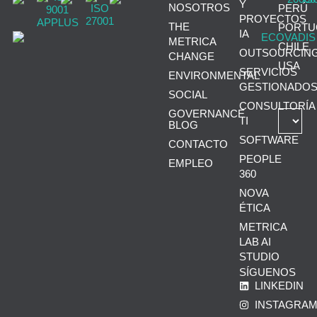
Y
NOSOTROS
PERÚ
PROYECTOS
THE
PORTU
IA
METRICA
CHILE
OUTSOURCIN
CHANGE
USA
SERVICIOS
ENVIRONMENTAL
GESTIONADO
SOCIAL
CONSULTORÍA
GOVERNANCE
TI
BLOG
SOFTWARE
CONTACTO
PEOPLE
EMPLEO
360
NOVA
ÉTICA
METRICA
LAB AI
STUDIO
SÍGUENOS
LINKEDIN
INSTAGRA