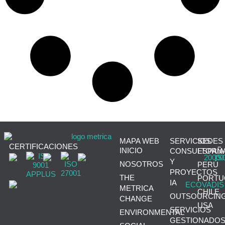
MAPA WEB
SERVICIOS
SEDES
CERTIFICACIONES
INICIO
CONSULTORÍA
ESPAÑ
Y
NOSOTROS
PERÚ
PROYECTOS
THE
PORTU
IA
METRICA
CHILE
OUTSOURCIN
CHANGE
USA
SERVICIOS
ENVIRONMENTAL
GESTIONADO