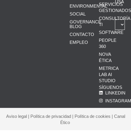
USA
SERVICIOS
ENVIRONMENTAL
GESTIONADO
SOCIAL
CONSULTORÍA
GOVERNANCE
TI
BLOG
SOFTWARE
CONTACTO
PEOPLE
EMPLEO
360
NOVA
ÉTICA
METRICA
LAB AI
STUDIO
SÍGUENOS
LINKEDIN
INSTAGRA
Aviso legal
|
Política de privacidad
|
Política de cookies
|
Canal
Ético