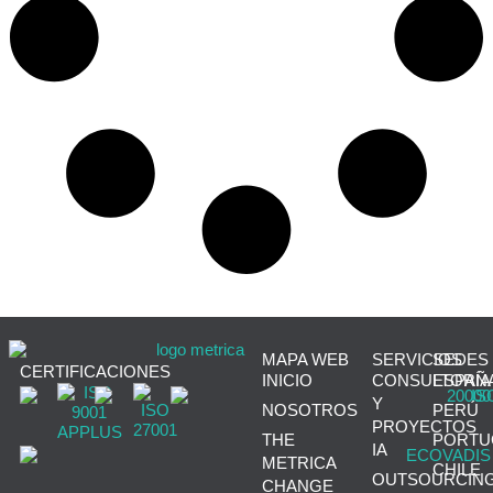
MAPA WEB
SERVICIOS
SEDES
CERTIFICACIONES
INICIO
CONSULTORÍA
ESPAÑ
Y
NOSOTROS
PERÚ
PROYECTOS
THE
PORTU
IA
METRICA
CHILE
OUTSOURCIN
CHANGE