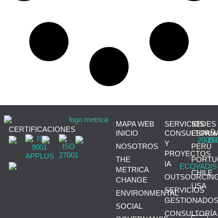
MAPA WEB
SERVICIOS
SEDES
CERTIFICACIONES
INICIO
CONSULTORÍA
ESPAÑ
Y
NOSOTROS
PERÚ
PROYECTOS
THE
PORTU
IA
METRICA
CHILE
OUTSOURCIN
CHANGE
USA
SERVICIOS
ENVIRONMENTAL
GESTIONADO
SOCIAL
CONSULTORÍA