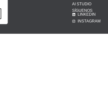
AI STUDIO
SÍGUENOS
LINKEDIN
INSTAGRAM
iso legal
|
Política de privacidad
|
Política de cookies
|
Canal Ét