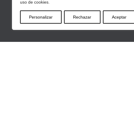
uso de cookies.
Personalizar
Rechazar
Aceptar
Av
INICIO
CORPORATE
SERVICIOS
BLOG