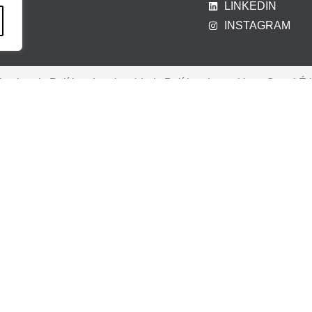
LINKEDIN
INSTAGRAM
iso legal
|
Política de privacidad
|
Política de cookies
|
Canal Ét