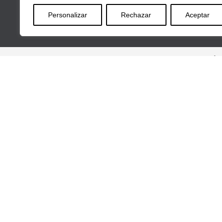
Personalizar
Rechazar
Aceptar
Av
Inicio
Corporate
Quiénes somos
The Metrica Change
Enviromental
Social
Governance
Servicios
Consultoría y Proyectos IA
Outsourcing