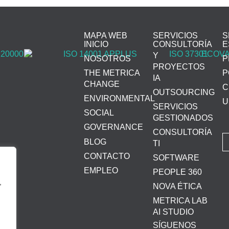
MAPA WEB
SERVICIOS
S
INICIO
CONSULTORÍA
E
Y
NOSOTROS
P
PROYECTOS
THE METRICA
P
IA
CHANGE
C
OUTSOURCING
ENVIRONMENTAL
U
SERVICIOS
SOCIAL
GESTIONADOS
GOVERNANCE
CONSULTORÍA
BLOG
TI
CONTACTO
SOFTWARE
EMPLEO
PEOPLE 360
,
NOVA ÉTICA
METRICA LAB
AI STUDIO
SÍGUENOS