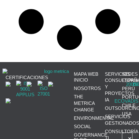
MAPA WEB
SERVICIOS
SEDES
CERTIFICACIONES
INICIO
CONSULTORÍA
ESPAÑ
Y
NOSOTROS
PERÚ
PROYECTOS
THE
PORTU
IA
METRICA
CHILE
OUTSOURCIN
CHANGE
USA
SERVICIOS
ENVIRONMENTAL
GESTIONADO
SOCIAL
CONSULTORÍA
GOVERNANCE
TI