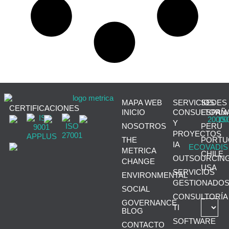
MAPA WEB
SERVICIOS
SEDES
CERTIFICACIONES
INICIO
CONSULTORÍA
ESPAÑ
Y
NOSOTROS
PERÚ
PROYECTOS
THE
PORTU
IA
METRICA
CHILE
OUTSOURCIN
CHANGE
USA
SERVICIOS
ENVIRONMENTAL
GESTIONADO
SOCIAL
CONSULTORÍA
GOVERNANCE
TI
BLOG
SOFTWARE
CONTACTO