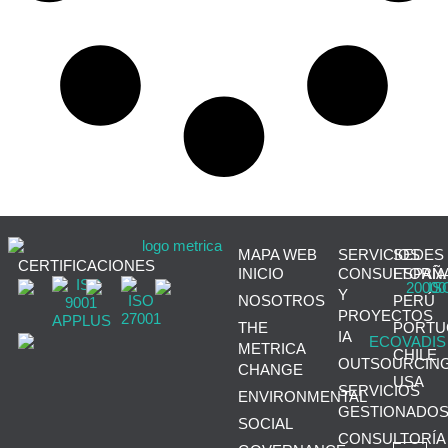
MAPA WEB
SERVICIOS
SEDES
CERTIFICACIONES
INICIO
CONSULTORÍA
ESPAÑ
Y
NOSOTROS
PERÚ
PROYECTOS
THE
PORTU
IA
METRICA
CHILE
OUTSOURCIN
CHANGE
USA
SERVICIOS
ENVIRONMENTAL
GESTIONADO
SOCIAL
CONSULTORÍA