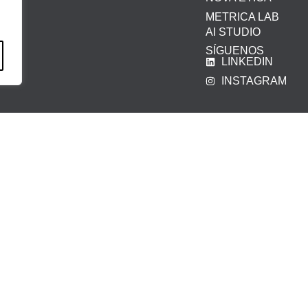
METRICA LAB
AI STUDIO
SÍGUENOS
LINKEDIN
INSTAGRAM
iso legal
|
Política de privacidad
|
Política de cookies
|
Canal Ét