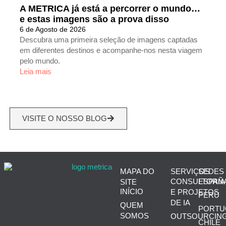
A METRICA já está a percorrer o mundo…
e estas imagens são a prova disso
6 de Agosto de 2026
Descubra uma primeira seleção de imagens captadas
em diferentes destinos e acompanhe-nos nesta viagem
pelo mundo.
Leia mais
VISITE O NOSSO BLOG
MAPA DO
SERVIÇOS
SEDES
CONSULTORIA
ESPAÑ
SITE
INÍCIO
E PROJETOS
PERÚ
DE IA
QUEM
PORTU
SOMOS
OUTSOURCIN
CHILE