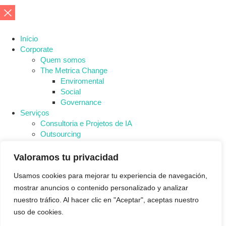
Início
Corporate
Quem somos
The Metrica Change
Enviromental
Social
Governance
Serviços
Consultoria e Projetos de IA​
Outsourcing
Serviços Geridos
Consultoria IT
Valoramos tu privacidad
Software
Usamos cookies para mejorar tu experiencia de navegación,
People 360
Nova Ética
mostrar anuncios o contenido personalizado y analizar
METRICA LAB
nuestro tráfico. Al hacer clic en "Aceptar", aceptas nuestro
Blog
uso de cookies.
Contacto