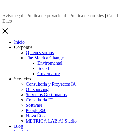
Aviso legal
|
Política de privacidad
|
Política de cookies
|
Canal
Ético
Inicio
Corporate
Quiénes somos
The Metrica Change
Enviromental
Social
Governance
Servicios
Consultoría y Proyectos IA
Outsourcing
Servicios Gestionados
Consultoría IT
Software
People 360
Nova Ética
METRICA LAB AI Studio
Blog