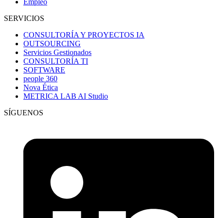
Empleo
SERVICIOS
CONSULTORÍA Y PROYECTOS IA
OUTSOURCING
Servicios Gestionados
CONSULTORÍA TI
SOFTWARE
people 360
Nova Ética
METRICA LAB AI Studio
SÍGUENOS