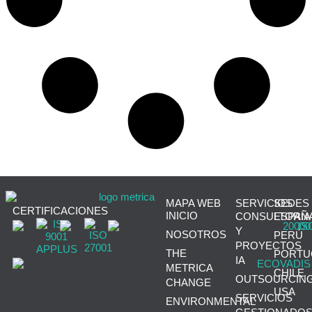
MAPA WEB
SERVICIOS
SEDES
CERTIFICACIONES
INICIO
CONSULTORÍA
ESPAÑ
Y
NOSOTROS
PERÚ
PROYECTOS
THE
PORTU
IA
METRICA
CHILE
OUTSOURCIN
CHANGE
USA
SERVICIOS
ENVIRONMENTAL