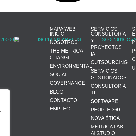
MAPA WEB
SERVICIOS
S
INICIO
CONSULTORÍA
E
Y
NOSOTROS
P
PROYECTOS
THE METRICA
P
IA
CHANGE
C
OUTSOURCING
ENVIRONMENTAL
U
SERVICIOS
SOCIAL
GESTIONADOS
GOVERNANCE
CONSULTORÍA
BLOG
TI
CONTACTO
SOFTWARE
EMPLEO
PEOPLE 360
,
NOVA ÉTICA
METRICA LAB
AI STUDIO