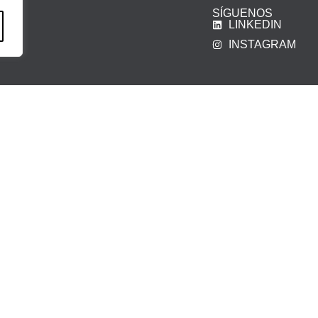
SÍGUENOS
LINKEDIN
INSTAGRAM
iso legal
|
Política de privacidad
|
Política de cookies
|
Canal Ét