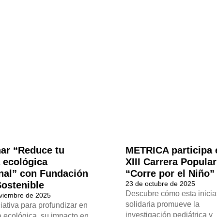
ar “Reduce tu
METRICA participa 
a ecológica
XIII Carrera Popular
nal” con Fundación
“Corre por el Niño”
Sostenible
23 de octubre de 2025
Descubre cómo esta inicia
viembre de 2025
solidaria promueve la
iativa para profundizar en
investigación pediátrica y
a ecológica, su impacto en