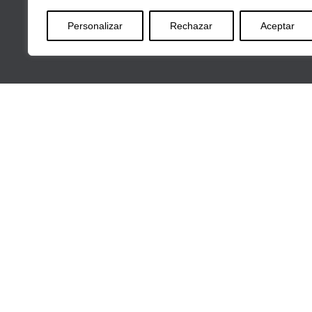
Personalizar
Rechazar
Aceptar
Av
INICIO
CORPORATE
SERVICIOS
BLOG
CONTACTO