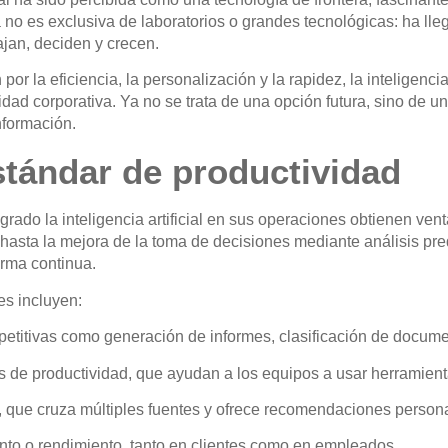
no es exclusiva de laboratorios o grandes tecnológicas: ha lle
ajan, deciden y crecen.
por la eficiencia, la personalización y la rapidez,
la inteligenci
idad corporativa
. Ya no se trata de una opción futura, sino de 
nformación.
stándar de productividad
rado la inteligencia artificial en sus operaciones obtienen ven
hasta
la mejora de la toma de decisiones mediante análisis pre
orma continua.
es incluyen:
petitivas
como generación de informes, clasificación de docume
os de productividad
, que ayudan a los equipos a usar herramien
, que cruza múltiples fuentes y ofrece recomendaciones person
nto o rendimiento
, tanto en clientes como en empleados