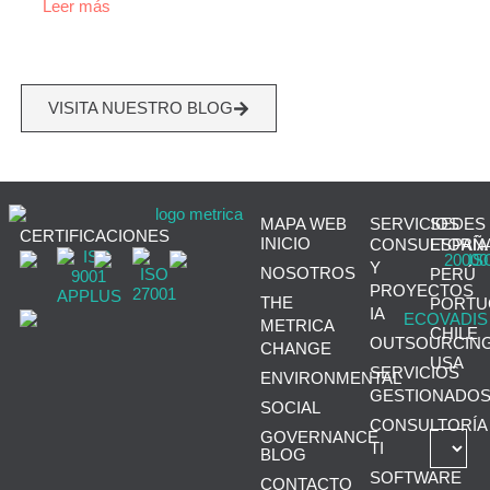
Leer más
VISITA NUESTRO BLOG
MAPA WEB
SERVICIOS
SEDES
CERTIFICACIONES
INICIO
CONSULTORÍA
ESPAÑ
Y
NOSOTROS
PERÚ
PROYECTOS
THE
PORTU
IA
METRICA
CHILE
OUTSOURCIN
CHANGE
USA
SERVICIOS
ENVIRONMENTAL
GESTIONADO
SOCIAL
CONSULTORÍA
GOVERNANCE
TI
BLOG
SOFTWARE
CONTACTO