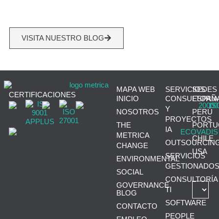
VISITA NUESTRO BLOG
MAPA WEB
SERVICIOS
SEDES
CERTIFICACIONES
INICIO
CONSULTORÍA
ESPAÑ
Y
NOSOTROS
PERÚ
PROYECTOS
THE
PORTU
IA
METRICA
CHILE
OUTSOURCIN
CHANGE
USA
SERVICIOS
ENVIRONMENTAL
GESTIONADO
SOCIAL
CONSULTORÍA
GOVERNANCE
TI
BLOG
SOFTWARE
CONTACTO
PEOPLE